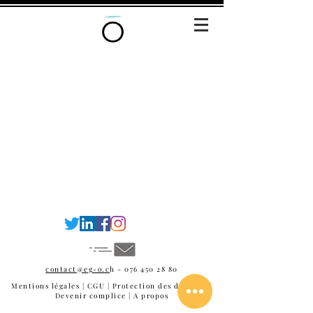
contact@eg-o.c
h -
076 450 28 80
Mentions légales
|
CGU
|
Protection des données
|
Devenir complice
| A propos