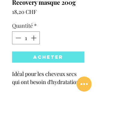
Recovery masque 200g
Prix
18,20 CHF
Quantité
*
Acheter
Idéal pour les cheveux secs
qui ont besoin d'hydratation.
Conditions de retour
Vous avez changé d'avis ? Retournez-
nous le produit sous 30 jours dans son
emballage d'origine et non ouvert.
Votre produit est endommagé à son